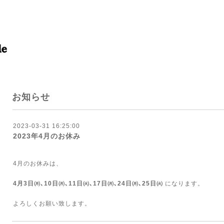
お知らせ
2023-03-31 16:25:00
2023年4月のお休み
4月のお休みは、
4月3日㈪､10日㈪､11日㈫､17日㈪､24日㈪
､25
日㈫
になります。
よろしくお願い致します。