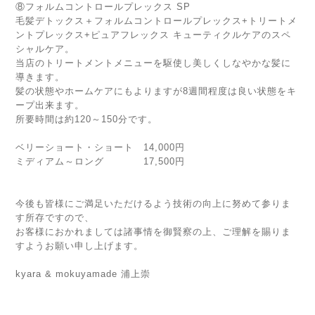
⑧フォルムコントロールプレックス SP
毛髪デトックス＋フォルムコントロールプレックス+トリートメ
ントプレックス+ピュアフレックス キューティクルケアのスペ
シャルケア。
当店のトリートメントメニューを駆使し美しくしなやかな髪に
導きます。
髪の状態やホームケアにもよりますが8週間程度は良い状態をキ
ープ出来ます。
所要時間は約120～150分です。
ベリーショート・ショート 14,000円
ミディアム～ロング 17,500円
今後も皆様にご満足いただけるよう技術の向上に努めて参りま
す所存ですので、
お客様におかれましては諸事情を御賢察の上、ご理解を賜りま
すようお願い申し上げます。
kyara & mokuyamade 浦上崇