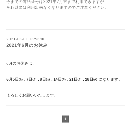
今までの電話番号は2021年7月末まで利用できますが、
それ以降は利用出来なくなりますのでご注意ください。
2021-06-01 16:56:00
2021年6月のお休み
6月のお休みは、
6月5
日㈯
､7
日
㈪
､8
日㈫ ､14
日㈪
､21
日
㈪
､28
日㈫
になります。
よろしくお願いいたします。
1