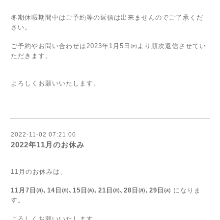
冬期休暇期間中はご予約等の返信は出来ませんのでご了承くだ
さい。
ご予約やお問い合わせは2023年1月5日㈭より順次返信させてい
ただきます。
よろしくお願いいたします。
2022-11-02 07:21:00
2022年11月のお休み
11月のお休みは、
11月7
日
㈪
､14
日
㈪
､15
日
㈫
､
21
日
㈪
､28
日
㈪
､29日
㈫
になりま
す。
よろしくお願いいたします。