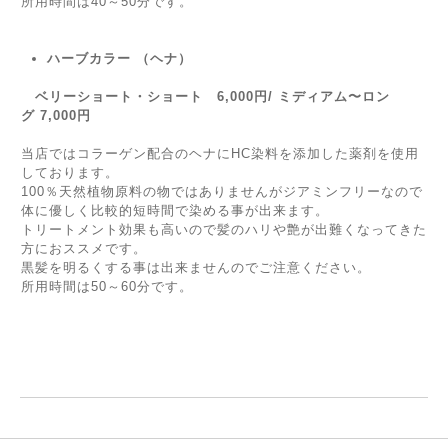
所用時間は40～50分です。
ハーブカラー （ヘナ）
ベリーショート・ショート 6,000円/ ミディアム〜ロン
グ 7,000円
当店ではコラーゲン配合のヘナにHC染料を添加した薬剤を使用
しております。
100％天然植物原料の物ではありませんがジアミンフリーなので
体に優しく比較的短時間で染める事が出来ます。
トリートメント効果も高いので髪のハリや艶が出難くなってきた
方におススメです。
黒髪を明るくする事は出来ませんのでご注意ください。
所用時間は50～60分です。