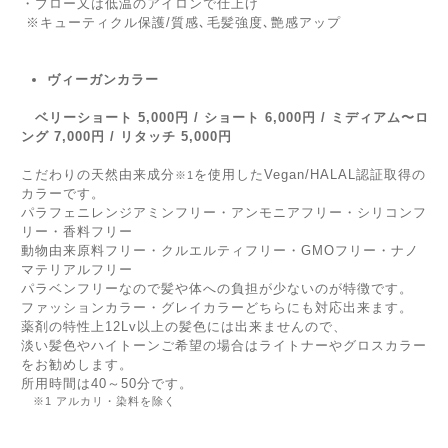
・ブロー又は低温のアイロンで仕上げ
※キューティクル保護/質感､毛髪強度､艶感アップ
ヴィーガンカラー
ベリーショート 5,000円 / ショート 6,000円 / ミディアム〜ロ
ング 7,000円 / リタッチ 5,000円
こだわりの天然由来成分
を使用したVegan/HALAL認証取得の
※1
カラーです。
パラフェニレンジアミンフリー・アンモニアフリー・シリコンフ
リー・香料フリー
動物由来原料フリー・クルエルティフリー・GMOフリー・ナノ
マテリアルフリー
パラベンフリーなので髪や体への負担が少ないのが特徴です。
ファッションカラー・グレイカラーどちらにも対応出来ます。
薬剤の特性上12Lv以上の髪色には出来ませんので、
淡い髪色やハイトーンご希望の場合はライトナーやグロスカラー
をお勧めします。
所用時間は40～50分です。
※1 アルカリ・染料を除く