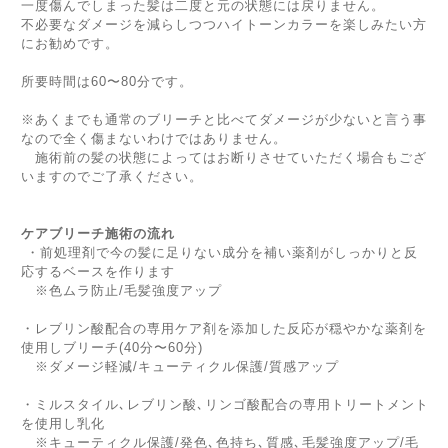
一度傷んでしまった髪は二度と元の状態には戻りません。
不必要なダメージを減らしつつハイトーンカラーを楽しみたい方
にお勧めです。
所要時間は60〜80分です。
※あくまでも通常のブリーチと比べてダメージが少ないと言う事
なので全く傷まないわけではありません。
施術前の髪の状態によってはお断りさせていただく場合もござ
いますのでご了承ください。
ケアブリーチ
施術の流れ
・前処理剤で今の髪に足りない成分を補い薬剤がしっかりと反
応するベースを作ります
※色ムラ防止/毛髪強度アップ
・レブリン酸配合の専用ケア剤を添加した反応が穏やかな薬剤を
使用しブリーチ(40分〜60分)
※ダメージ軽減/キューティクル保護/質感アップ
・ミルスタイル､レブリン酸､リンゴ酸配合の専用トリートメント
を使用し乳化
※キューティクル保護/発色､色持ち､質感､毛髪強度アップ/毛