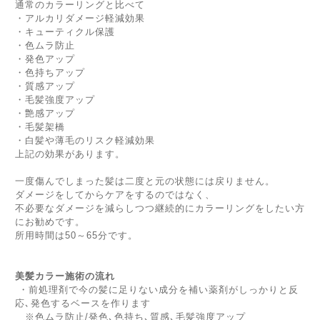
通常のカラーリングと比べて
・アルカリダメージ軽減効果
・キューティクル保護
・色ムラ防止
・発色アップ
・色持ちアップ
・質感アップ
・毛髪強度アップ
・艶感アップ
・毛髪架橋
・白髪や薄毛のリスク軽減効果
上記の効果があります。
一度傷んでしまった髪は二度と元の状態には戻りません。
ダメージをしてからケアをするのではなく、
不必要なダメージを減らしつつ継続的にカラーリングをしたい方
にお勧めです。
所用時間は50～65分です。
美髪カラー施術の流れ
・前処理剤で今の髪に足りない成分を補い薬剤がしっかりと反
応､発色するベースを作ります
※色ムラ防止/発色､色持ち､質感､毛髪強度アップ