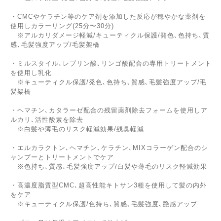
・CMCやケラチン等のケア剤を添加した反応が穏やかな薬剤を
使用しカラーリング(25分〜30分)
※アルカリダメージ軽減/キューティクル保護/発色､色持ち､質
感､毛髪強度アップ/毛髪架橋
・ミルスタイル､レブリン酸､リンゴ酸配合の専用トリートメント
を使用し乳化
※キューティクル保護/発色､色持ち､質感､毛髪強度アップ/毛
髪架橋
・ヘマチン､カタラーゼ配合の残留薬剤除去フォームを使用しア
ルカリ､活性酸素を除去
※白髪や薄毛のリスク軽減効果/残臭軽減
・エルカラクトン､ヘマチン､ケラチン､MIXコラーゲン配合のシ
ャンプーとトリートメントでケア
※色持ち､質感､毛髪強度アップ/白髪や薄毛のリスク軽減効果
・高濃度脂質型CMC､超高性能キトサン3種を使用して髪の内外
をケア
※キューティクル保護/色持ち､質感､毛髪強度､艶感アップ