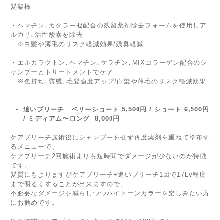
髪架橋
・ヘマチン､カタラーゼ配合の残留薬剤除去フォームを使用しア
ルカリ､活性酸素を除去
※白髪や薄毛のリスク軽減効果/残臭軽減
・エルカラクトン､ヘマチン､ケラチン､MIXコラーゲン配合のシ
ャンプーとトリートメントでケア
※色持ち､質感､毛髪強度アップ/白髪や薄毛のリスク軽減効果
追いブリーチ ベリーショート 5,500円 / ショート 6,500円
/ ミディアム〜ロング 8,000円
ケアブリーチ施術後にシャンプーをせず再度薬剤を重ねて塗布す
るメニューで、
ケアブリーチ2回施術よりも短時間でダメージが少ないのが特徴
です。
髪質にもよりますがケアブリーチ+追いブリーチ1回で17Lv程度
まで明るくすることが出来ますので、
不必要なダメージを減らしつつハイトーンカラーを楽しみたい方
にお勧めです。