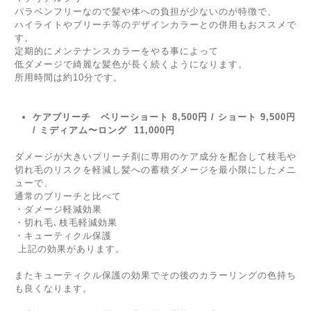
パラベンフリーなので髪や体への負担が少ないのが特徴で、
ハイライトやブリーチ等のデザインカラーとの併用もおススメで
す。
定期的にメンテナンスカラーをやる事によって
低ダメージで綺麗な髪色が長く続くようになります。
所用時間は約10分です。
ケアブリーチ ベリーショート 8,500円 / ショート 9,500円
/ ミディアム〜ロング 11,000円
ダメージが大きいブリーチ剤に専用のケア成分を配合して枝毛や
切れ毛のリスクを軽減し髪への蓄積ダメージを最小限にしたメニ
ューで、
通常のブリーチと比べて
・ダメージ軽減効果
・切れ毛､枝毛軽減効果
・キューティクル保護
上記の効果があります。
またキューティクル保護の効果でその後のカラーリングの色持ち
も良くなります。