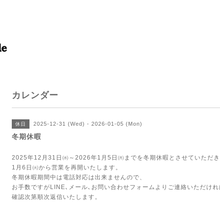
カレンダー
2025-12-31 (Wed) - 2026-01-05 (Mon)
休日
冬期休暇
2025年12月31日㈬～2026年1月5日㈪までを冬期休暇とさせていただ
1月6日㈫から営業を再開いたします。
冬期休暇期間中は電話対応は出来ませんので、
お手数ですがLINE､メール､お問い合わせフォームよりご連絡いただけ
確認次第順次返信いたします。